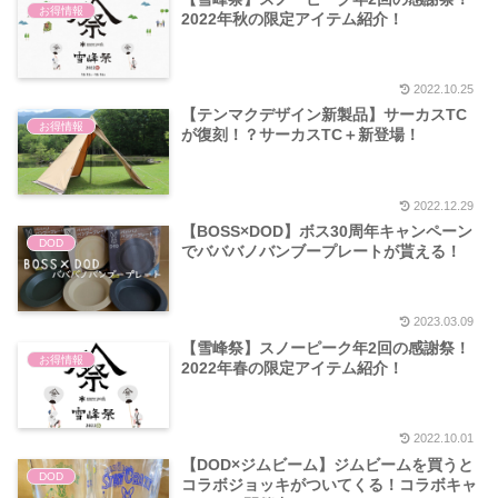
お得情報
2022年秋の限定アイテム紹介！
2022.10.25
【テンマクデザイン新製品】サーカスTC
お得情報
が復刻！？サーカスTC＋新登場！
2022.12.29
【BOSS×DOD】ボス30周年キャンペーン
DOD
でバババノバンブープレートが貰える！
2023.03.09
【雪峰祭】スノーピーク年2回の感謝祭！
お得情報
2022年春の限定アイテム紹介！
2022.10.01
【DOD×ジムビーム】ジムビームを買うと
DOD
コラボジョッキがついてくる！コラボキャ