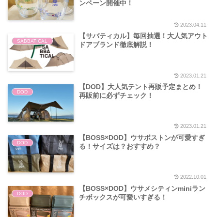
ンペーン開催中！
2023.04.11
【サバティカル】毎回抽選！大人気アウト
SABBATICAL
ドアブランド徹底解説！
2023.01.21
【DOD】大人気テント再販予定まとめ！
DOD
再販前に必ずチェック！
2023.01.21
【BOSS×DOD】ウサボストンが可愛すぎ
DOD
る！サイズは？おすすめ？
2022.10.01
【BOSS×DOD】ウサメシティンminiラン
DOD
チボックスが可愛いすぎる！