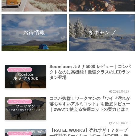
お得情報
冬キャンプ
Soomloom ルミナ5000 レビュー｜コンパ
キャンプギア
クトなのに高機能！最強クラスのLEDラン
タン登場
2025.04.27
コスパ抜群！ワークマンの『ワイド汚れが
キャンプギア
落ちやすいアルミコット』を徹底レビュー
｜2WAYで使える快適コットの実力とは？
2025.04.19
【RATEL WORKS】売れすぎ！？タープ
キャンプギア
一体型のドームシェルター「VOGEL」徹