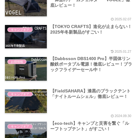
底レビュー！
2025.02.07
【TOKYO CRAFTS】進化が止まらない！
キャンプギア
2025年冬新製品がすごい！
2025.01.27
【Dabbsson DBS1400 Pro】半固体リン
お得情報
酸鉄ポータブル電源！徹底レビュー！ブラ
ックフライデーセール中！
【FieldSAHARA】漆黒のブラックテント
キャンプギア
「ナイトルームシェル」徹底レビュー！
2024.09.30
【eco-tech】キャンプと災害を繋ぐ「ル
キャンプギア
ーフトップテント」がすごい！