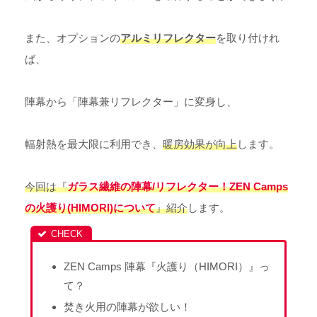
また、オプションの
アルミリフレクター
を取り付けれ
ば、
陣幕から「陣幕兼リフレクター」に変身し、
輻射熱を最大限に利用でき、
暖房効果が向上
します。
今回は『
ガラス繊維の陣幕/リフレクター
！ZEN Camps
の火護り(HIMORI
)について
』紹介
します。
ZEN Camps 陣幕『火護り（HIMORI）』っ
て？
焚き火用の陣幕が欲しい！