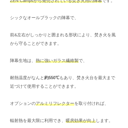
ZEN Campsから発売されている焚き火用の陣幕
です。
シックなオールブラックの陣幕で、
前&左右がしっかりと囲まれる形状により、焚き火を風
から守ることができます。
陣幕生地は、
熱に強いガラス繊維製
で、
耐熱温度がなんと
約550℃
もあり、焚き火台を最大まで
近づけて使用することができます。
オプションの
アルミリフレクター
を取り付ければ、
輻射熱を最大限に利用でき、
暖房効果が向上
します。