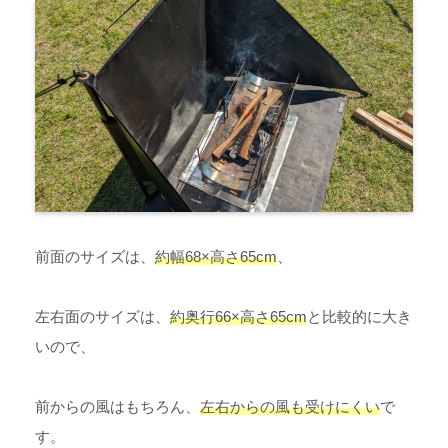
前面のサイズは、
約幅68×高さ65cm
、
左右面のサイズは、
約奥行66×高さ65cm
と比較的に大き
いので、
前からの風はもちろん、
左右からの風も受けにくい
で
す。