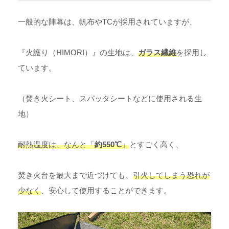
一般的な陣幕は、帆布やTCが採用されていますが、
『火護り（HIMORI）』の生地は、
ガラス繊維
を採用し
ています。
（焚き火シート、スパッタシートなどに使用される生
地）
耐熱温度は、なんと「
約550℃
」
とすごく高く、
焚き火台を最大まで近づけても、
引火してしまう恐れが
少なく
、安心して使用することができます。