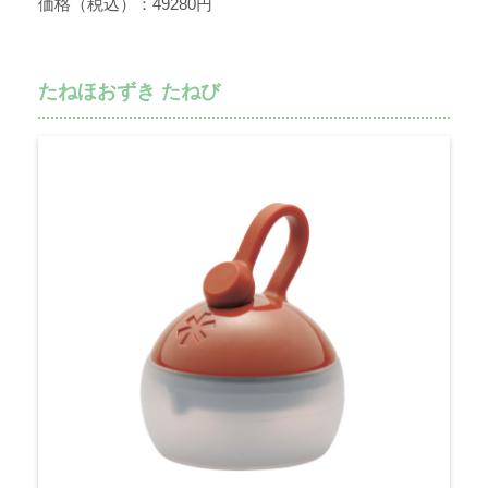
価格（税込）：49280円
たねほおずき たねび