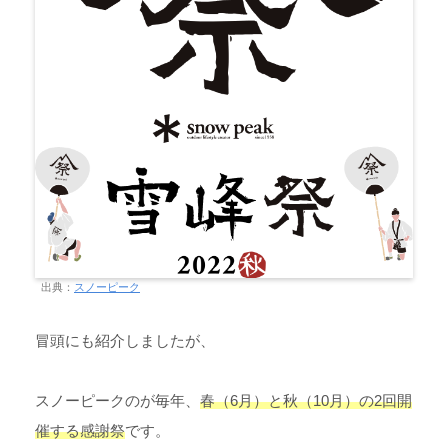
出典：
スノーピーク
冒頭にも紹介しましたが、
スノーピークのが毎年、
春（6月）と秋（10月）の2回開
催する感謝祭
です。