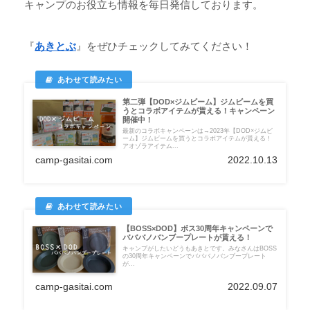
キャンプのお役立ち情報を毎日発信しております。
『
あきとぶ
』をぜひチェックしてみてください！
第二弾【DOD×ジムビーム】ジムビームを買
うとコラボアイテムが貰える！キャンペーン
開催中！
最新のコラボキャンペーンは→2023年【DOD×ジムビ
ーム】ジムビームを買うとコラボアイテムが貰える！
アオゾラアイテム...
camp-gasitai.com
2022.10.13
【BOSS×DOD】ボス30周年キャンペーンで
バババノバンブープレートが貰える！
キャンプがしたいどうもあきとです。みなさんはBOSS
の30周年キャンペーンでバババノバンブープレート
が...
camp-gasitai.com
2022.09.07