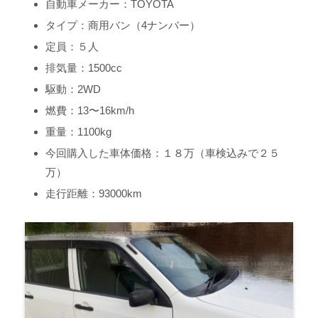
自動車メーカー：TOYOTA
タイプ：商用バン（4ナンバー）
定員：５人
排気量：1500cc
駆動：2WD
燃費：13〜16km/h
重量：1100kg
今回購入した車体価格：１８万（車検込みで２５
万）
走行距離：93000km