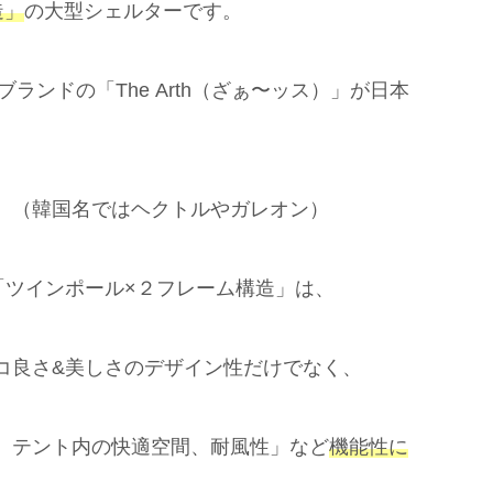
造」
の大型シェルターです。
ブランドの「The Arth（ざぁ〜ッス）」が日本
。（韓国名ではヘクトルやガレオン）
の「ツインポール×２フレーム構造」は、
コ良さ&美しさのデザイン性だけでなく、
、テント内の快適空間、耐風性」など
機能性に