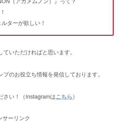
MNON（アガメムノン）』って？
！
ェルターが欲しい！
していただければと思います。
ンプのお役立ち情報を発信しております。
い！（Instagramは
こちら
）
ンサーリンク