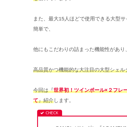
また、最大15人ほどで使用できる大型サ
簡単で、
他にもこだわりの詰まった機能性があり
高品質かつ機能的な
大注目
の
大型シェル
今回は『
世界初！ツインポール×２フレ
て
』紹介
します。