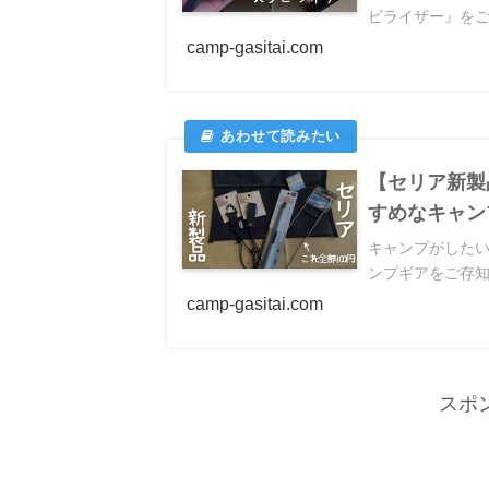
ビライザー』をご
camp-gasitai.com
【セリア新製
すめなキャン
キャンプがした
ンプギアをご存知
camp-gasitai.com
スポ