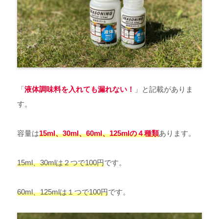
「
液体調味料を入れても漏れない！
」と記載がありま
す。
容量は
15ml、30ml、60ml、125mlの４種類
あります。
15ml、30mlは２つで100円
です。
60ml、125mlは１つで100円
です。