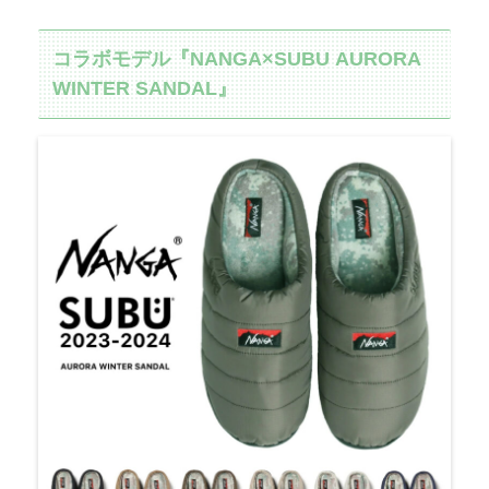
コラボモデル『NANGA×SUBU AURORA
WINTER SANDAL』