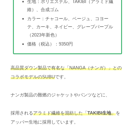
生地：ポリエステル、TAKIBI（アラミド繊
維）、合成ゴム
カラー：チャコール、ベージュ、コヨー
テ、カーキ、ネイビー、グレープパープル
（2023年新色）
価格（税込）：9350円
高品質ダウン製品で有名な「NANGA（ナンガ）」との
コラボモデルのSUBU
です。
ナンガ製品の難燃のジャケットやパンツなどに、
採用される
アラミド繊維を混紡した「
TAKIBI生地
」
を
アッパー生地に採用しています。