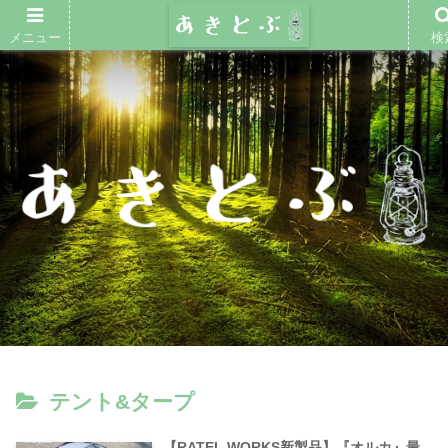
メニュー
検
テント&タープ
【RATEL WORKS新製品】『オルカ』最