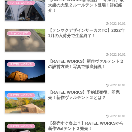
RATEL WORKS
大級の大型２ルールテント登場！詳細紹
介！
2022.10.01
【テンマクデザインサーカスTC】2022年
キャンプギア
1月の入荷分で生産終了！
2022.10.01
【RATEL WORKS】新作ヴァルテント２
RATEL WORKS
の設営方法！写真で徹底解説！
2022.10.01
【RATEL WORKS】予約販売後、即完
RATEL WORKS
売！新作ヴァルテント２とは？
2022.10.01
【発売すぐ炎上？】RATEL WORKSから
RATEL WORKS
新作Walテント２発売！