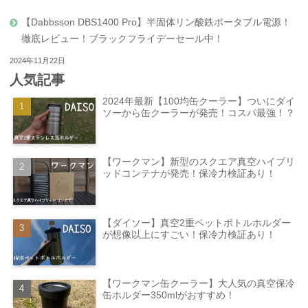
【Dabbsson DBS1400 Pro】半固体リン酸鉄ポータブル電源！
徹底レビュー！ブラックフライデーセール中！
2024年11月22日
人気記事
2024年最新【100均缶クーラー】ついにダイ
ソーから缶クーラーが発売！コスパ最強！？
【ワークマン】新型のスクエア真空ハイブリ
ッドコンテナが発売！保冷力検証あり！
【ダイソー】真空2重ペットボトルホルダー
が想像以上にすごい！保冷力検証あり！
【ワークマン缶クーラー】大人気の真空保冷
缶ホルダー350mlがおすすめ！