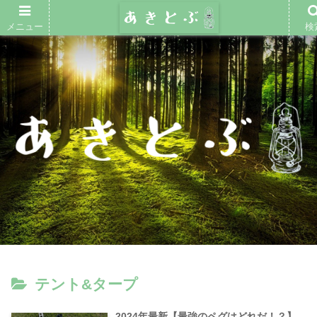
メニュー
検
テント&タープ
2024年最新【最強のペグはどれだ！？】