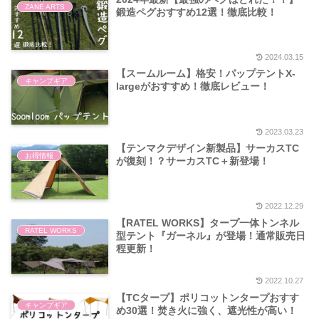
ZANE ARTS
鍛造ペグおすすめ12選！徹底比較！
2024.03.15
【スームルーム】格安！パップテントX-
キャンプギア
largeがおすすめ！徹底レビュー！
2023.03.23
【テンマクデザイン新製品】サーカスTC
お得情報
が復刻！？サーカスTC＋新登場！
2022.12.29
【RATEL WORKS】タープ一体トンネル
RATEL WORKS
型テント『ガーネル』が登場！通常販売日
程更新！
2022.10.27
【TCタープ】ポリコットンタープおすす
キャンプギア
め30選！焚き火に強く、遮光性が高い！