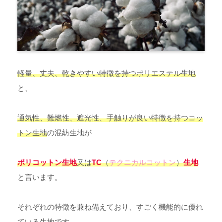
軽量、丈夫、乾きやすい特徴を持つポリエステル生地
と、
通気性、難燃性、遮光性、手触りが良い特徴を持つコッ
トン生地
の混紡生地が
ポリコットン生地
又は
TC
（
テクニカルコットン
）
生地
と言います。
それぞれの特徴を兼ね備えており、すごく機能的に優れ
ている生地です。