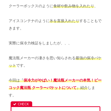
クーラーボックスのように
食材や飲み物を入れたり
、
アイスコンテナのように
氷を直接入れたり
することもで
きます。
実際に保冷力検証をしましたが、、、
魔法瓶メーカーの凄さを思い知らされる
最強の保冷バケ
ット
です。
今回は『
保冷力がやばい！魔法瓶メーカーの本気！ピー
コック魔法瓶 クーラーバケットについて
』紹介
しま
す。