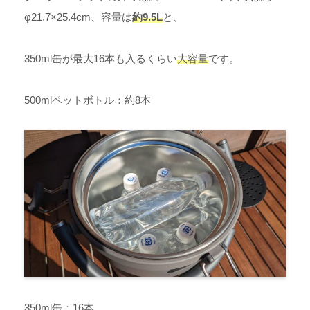
φ21.7×25.4cm、容量は
約9.5L
と、
350ml缶が最大16本も入るくらい
大容量
です。
500mlペットボトル：約8本
350ml缶：16本