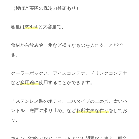
（後ほど実際の保冷力検証あり）
容量は
約9.5L
と大容量で、
食材から飲み物、氷など様々なものを入れることがで
き、
クーラーボックス、アイスコンテナ、ドリンクコンテナ
など
多用途に
使用することができます。
「ステンレス製のボディ、止水タイプの止め具、太いハ
ンドル、底面の滑り止め」など
各所丈夫な作り
をしてお
り、
キャンプや釣りなどアウトドアでも問題なく使え、
耐久