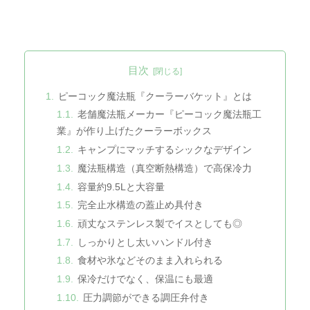
目次
ピーコック魔法瓶『クーラーバケット』とは
老舗魔法瓶メーカー『ピーコック魔法瓶工
業』が作り上げたクーラーボックス
キャンプにマッチするシックなデザイン
魔法瓶構造（真空断熱構造）で高保冷力
容量約9.5Lと大容量
完全止水構造の蓋止め具付き
頑丈なステンレス製でイスとしても◎
しっかりとし太いハンドル付き
食材や氷などそのまま入れられる
保冷だけでなく、保温にも最適
圧力調節ができる調圧弁付き