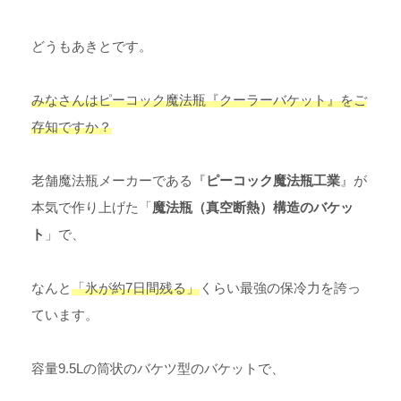
どうもあきとです。
みなさんはピーコック魔法瓶『クーラーバケット』
をご
存知ですか？
老舗魔法瓶メーカーである『
ピーコック魔法瓶工業
』が
本気で作り上げた「
魔法瓶（真空断熱）構造のバケッ
ト
」で、
なんと
「氷が約7日間残る」
くらい最強の保冷力を誇っ
ています。
容量9.5Lの筒状のバケツ型のバケットで、