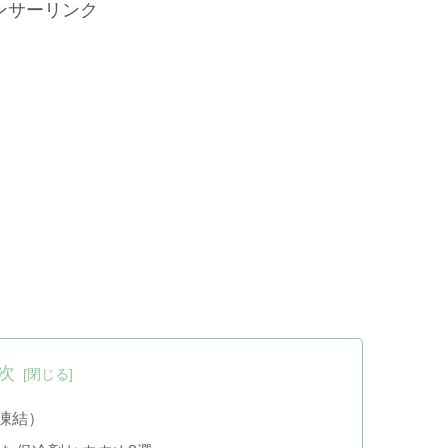
ンサーリンク
次
速凍結）