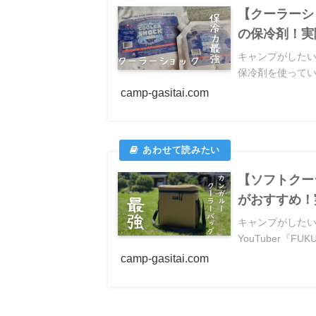
【クーラーシ
の保冷剤！実
キャンプがした
保冷剤を使ってい
camp-gasitai.com
【ソフトクー
がおすすめ！
キャンプがした
YouTuber『FU
camp-gasitai.com