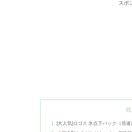
スポ
目
[大人気]ロゴス 氷点下パック（倍