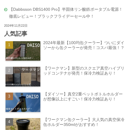
【Dabbsson DBS1400 Pro】半固体リン酸鉄ポータブル電源！
徹底レビュー！ブラックフライデーセール中！
2024年11月22日
人気記事
2024年最新【100均缶クーラー】ついにダイ
ソーから缶クーラーが発売！コスパ最強！？
【ワークマン】新型のスクエア真空ハイブリ
ッドコンテナが発売！保冷力検証あり！
【ダイソー】真空2重ペットボトルホルダー
が想像以上にすごい！保冷力検証あり！
【ワークマン缶クーラー】大人気の真空保冷
缶ホルダー350mlがおすすめ！