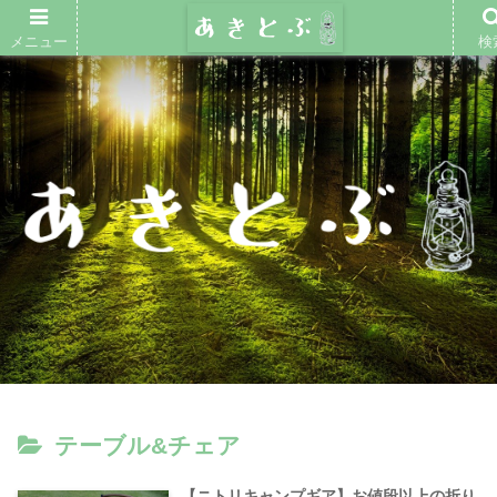
メニュー
検
テーブル&チェア
【ニトリキャンプギア】お値段以上の折り