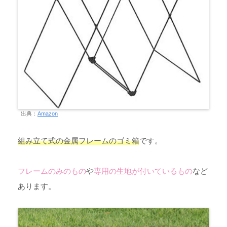
出典：
Amazon
組み立て式の金属フレームのゴミ箱
です。
フレームのみのもの
や
専用の生地が付いているもの
など
あります。