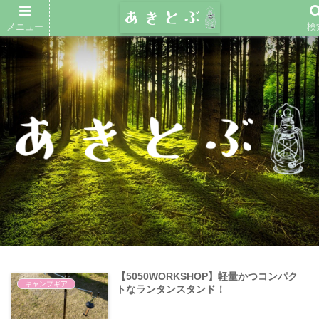
メニュー
検
【5050WORKSHOP】軽量かつコンパク
キャンプギア
トなランタンスタンド！