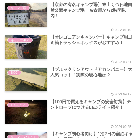
【京都の有名キャンプ場】末山くつわ池自
キャンプ場
然公園キャンプ場！名古屋から2時間以
内！
2022.01.19
【オレゴニアンキャンパー】キャンプ用ゴ
キャンプギア
ミ箱トラッシュボックスがおすすめ！
2022.03.31
【ブルックリンアウトドアカンパニー】大
BOC
人気コット！実際の寝心地は？
2023.09.17
【100円で買えるキャンプの安全対策】テ
100均ギア
ントロープにつけるLEDライト紹介！
2024.02.25
【キャンプ初心者向け】1泊2日の宿泊キャ
キャンプノウハウ