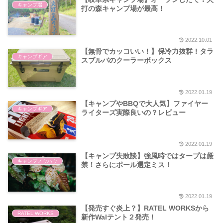
キャンプ場
打の森キャンプ場が最高！
2022.10.01
【無骨でカッコいい！】保冷力抜群！タラ
キャンプギア
スブルバのクーラーボックス
2022.01.19
【キャンプやBBQで大人気】ファイヤー
キャンプギア
ライターズ実際良いの？レビュー
2022.01.19
【キャンプ失敗談】強風時ではタープは厳
キャンプノウハウ
禁！さらにポール選定ミス！
2022.01.19
【発売すぐ炎上？】RATEL WORKSから
RATEL WORKS
新作Walテント２発売！