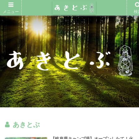
メニュー
検
あきとぶ
【岐阜県キャンプ場】オープンしたて！火