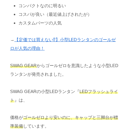
コンパクトなのに明るい
コスパが良い（最近値上げされたが）
カスタムパーツの人気
→
【定価では買えない⁉︎】小型LEDランタンのゴールゼ
ロが人気の理由！
SWAG GEAR
からゴールゼロを意識したような小型LED
ランタンが発売されました。
SWAG GEARの小型LEDランタン『
LEDフラッシュライ
ト
』は、
価格が
ゴールゼロより安いのに、キャップと三脚台が標
準装備
しています。