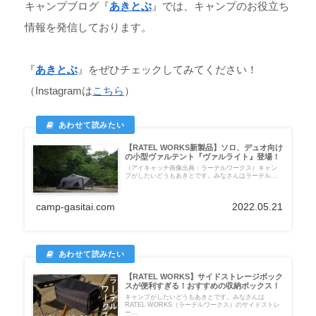
キャンプブログ『
あきとぶ
』では、キャンプのお役立ち
情報を発信しております。
『
あきとぶ
』をぜひチェックしてみてください！
（Instagramは
こちら
）
【RATEL WORKS新製品】ソロ、デュオ向け
の小型ヴァルテント『ヴァルライト』登場！
（アイキャッチ画像出典：ラーテルワークス）キャン
プがしたいどうもあきとです。みなさんはラーテル...
camp-gasitai.com
2022.05.21
【RATEL WORKS】サイドストレージボック
スが便利すぎる！おすすめの収納ボックス！
キャンプがしたいどうもあきとです。みなさんは
RATEL WORKS（ラーテルワークス）のサイドストレ
ー...