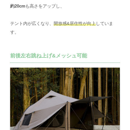
約20cm
も高さをアップし、
テント内が広くなり、
開放感&居住性が向上
していま
す。
前後左右跳ね上げ&メッシュ可能