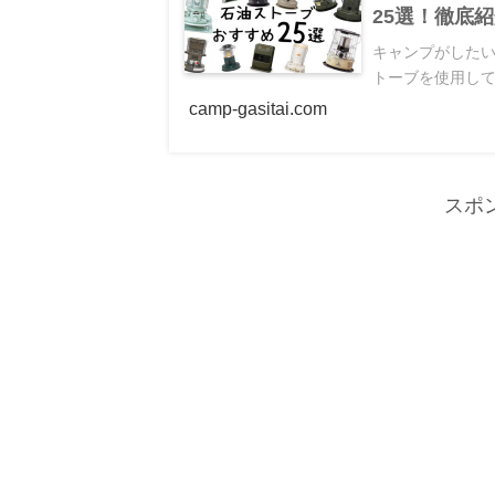
25選！徹底
キャンプがした
トーブを使用して
camp-gasitai.com
スポ