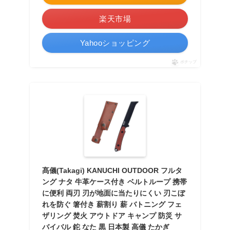
楽天市場
Yahooショッピング
ポチップ
髙儀(Takagi) KANUCHI OUTDOOR フルタ
ング ナタ 牛革ケース付き ベルトループ 携帯
に便利 両刃 刃が地面に当たりにくい 刃こぼ
れを防ぐ 箸付き 薪割り 薪 バトニング フェ
ザリング 焚火 アウトドア キャンプ 防災 サ
バイバル 鉈 なた 黒 日本製 高儀 たかぎ