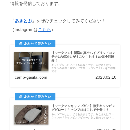
情報を発信しております。
『
あきとぶ
』をぜひチェックしてみてください！
（Instagramは
こちら
）
【ワークマン】新型の真空ハイブリッドコン
テナLの保冷力がすごい！おすすめ保冷剤紹
介！
キャンプがしたいどうもあきとです。みなさんはワー
クマンの新型『真空ハイブリッドコンテナL』をご存知
です...
camp-gasitai.com
2023.02.10
【ワークマンキャンプギア】激安キャンピン
グピロー！キャンプ枕はこれで十分！？
キャンプがしたいどうもあきとです。みなさんはワー
クマンの『キャンピングピロー』をご存知ですか？...