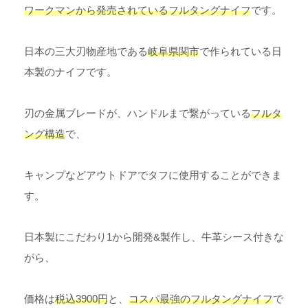
ワークマンから発売されているフルタングナイフ
です。
日本の三大刃物産地である
岐阜県関市
で作られている日
本製のナイフです。
刃の金属ブレードが、ハンドルまで繋がっている
フルタ
ング構造
で、
キャンプなどアウトドアでタフに使用することができま
す。
日本製にこだわり1から開発&製作し、牛革シース付きな
がら、
価格は
税込3900円
と、
コスパ最強のフルタングナイフ
で