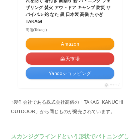
れを防ぐ 箸付き 薪割り 薪 バトニング フェ
ザリング 焚火 アウトドア キャンプ 防災 サ
バイバル 鉈 なた 黒 日本製 高儀 たかぎ
TAKAGI
髙儀(Takagi)
Amazon
楽天市場
Yahooショッピング
ポチップ
↑製作会社である株式会社高儀の「TAKAGI KANUCHI
OUTDOOR」から同じものが発売されています。
スカンジグラインドという形状でバトニングし