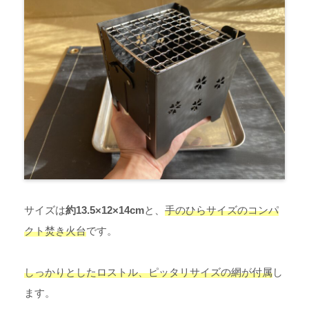
サイズは
約13.5×12×14cm
と、
手のひらサイズのコンパ
クト焚き火台
です。
しっかりとしたロストル、ピッタリサイズの網が付属
し
ます。